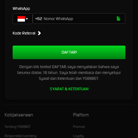
Lampu Kilat tersedia setiap
WhatsApp
hari.
+62
WhatsApp:
6287710637619
Status:
Online 24/7
Kode Referral
© 2026
YS88BET
- Min DP 5k WD 25k | Proses Secepat Lampu Kilat
24 Jam.
Dengan klik tombol DAFTAR, saya menyatakan bahwa saya
berumur diatas 18 tahun. Saya telah membaca dan menyetujui
Syarat dan Ketentuan dari YS88BET.
SYARAT & KETENTUAN
Kebijaksanaan
Platform
Tentang YS88BET
Promosi
Responsible Gambling
Loyalty