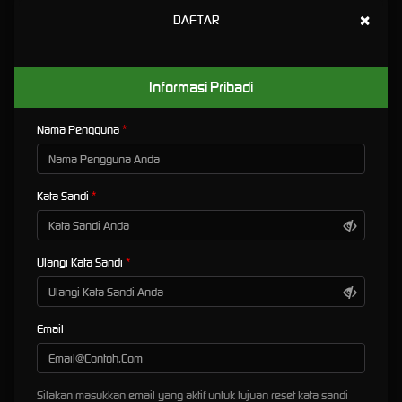
×
DAFTAR
YS88BET
Menjadi andalan lebih dari 8 tahun! Nikmati
proses secepat lampu kilat dengan Min DP 5k & WD 25k.
Layanan CS ramah 24 jam di situs terbaik & terpercaya.
Informasi Pribadi
YS88BET
berkomitmen memberikan rekomendasi terbaik
dengan dukungan sistem operasional 24 jam nonstop
Nama Pengguna
untuk memastikan pengalaman bermain yang lancar,
aman, dan penuh kemenangan.
Kata Sandi
Akses Cepat
Beranda YS88BET
Ulangi Kata Sandi
Daftar YS88BET
Login YS88BET
Layanan Pelanggan
Email
Hubungi Kami
Silakan masukkan email yang aktif untuk tujuan reset kata sandi
Layanan Proses Secepat