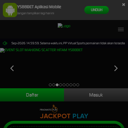
×
YS88BET Aplikasi Mobile
UNDUH
Jangan tampilkan lagi hari ini
pai 30-Sep-2026 14.59.59. Selama waktu ini, PP Virtual Sports permainan tidak akan tersedia.
Daftar
Masuk
JACKPOT
PLAY