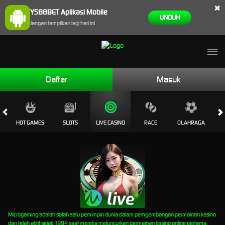
×
YS88BET Aplikasi Mobile
UNDUH
Jangan tampilkan lagi hari ini
Daftar
Masuk
HOT GAMES
SLOTS
LIVE CASINO
RACE
OLAHRAGA
CRA
Microgaming adalah salah satu pemimpin dunia dalam pemgembangan permainan kasino
dan telah aktif sejak 1994 saat mereka meluncurkan permainan kasino online pertama.