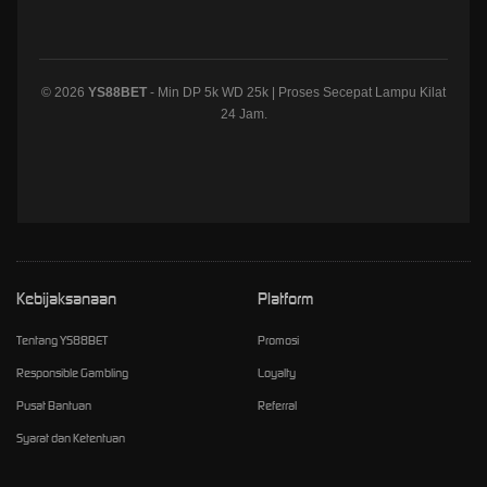
© 2026
YS88BET
- Min DP 5k WD 25k | Proses Secepat Lampu Kilat
24 Jam.
Kebijaksanaan
Platform
Tentang YS88BET
Promosi
Responsible Gambling
Loyalty
Pusat Bantuan
Referral
Syarat dan Ketentuan