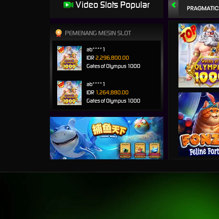
Video Slots Popular
PEMENANG MESIN SLOT
ab****1
IDR
2,296,800.00
Gates of Olympus 1000
ab****1
IDR
1,264,880.00
Gates of Olympus 1000
ab****1
IDR
1,217,700.00
Gates of Olympus 1000
ab****1
IDR
1,168,650.00
Gates of Olympus 1000
rio****l
IDR
589,600.00
Mahjong Ways