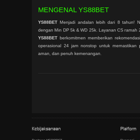
MENGENAL YS88BET
YS88BET
Menjadi andalan lebih dari 8 tahun! N
dengan Min DP 5k & WD 25k. Layanan CS ramah 24 j
YS88BET
berkomitmen memberikan rekomendasi 
operasional 24 jam nonstop untuk memastikan 
aman, dan penuh kemenangan.
Kebijaksanaan
Platform