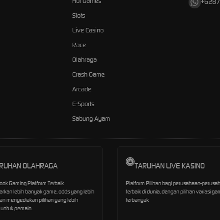
Hot Games
+6287
Slots
Live Casino
Race
Olahraga
Crash Game
Arcade
E-Sports
Sabung Ayam
RUHAN OLAHRAGA
TARUHAN LIVE KASINO
ook Gaming Platform Terbaik
Platform Pilihan bagi perusahaan-perusa
kan lebih banyak game, odds yang lebih
terbaik di dunia, dengan pilihan variasi g
 dan menyediakan pilihan yang lebih
terbanyak
untuk pemain.