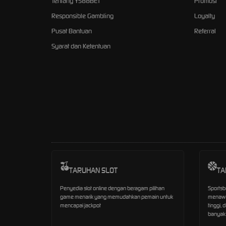
Tentang YS88BET
Promosi
Responsible Gambling
Loyalty
Pusat Bantuan
Referral
Syarat dan Ketentuan
TARUHAN SLOT
TA
Penyedia slot online dengan beragam pilihan
Sportsb
game menarik yang memudahkan pemain untuk
menawar
mencapai jackpot
tinggi,
banyak 