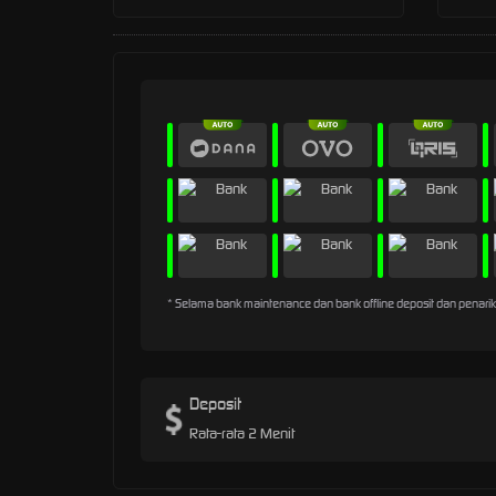
* Selama bank maintenance dan bank offline deposit dan penarik
Deposit
Rata-rata 2 Menit