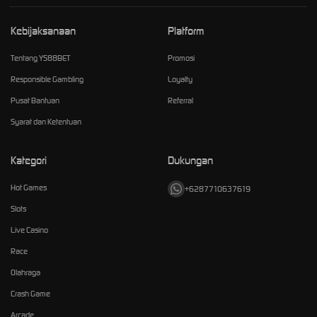
Kebijaksanaan
Platform
Tentang YS88BET
Promosi
Responsible Gambling
Loyalty
Pusat Bantuan
Referral
Syarat dan Ketentuan
Kategori
Dukungan
Hot Games
+6287710637619
Slots
Live Casino
Race
Olahraga
Crash Game
Arcade