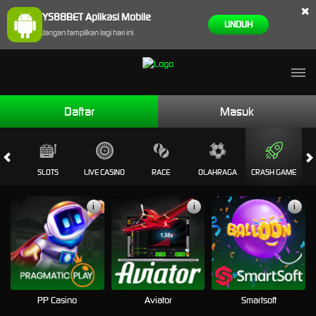
×
YS88BET Aplikasi Mobile
UNDUH
Jangan tampilkan lagi hari ini
Daftar
Masuk
MES
SLOTS
LIVE CASINO
RACE
OLAHRAGA
CRASH GAME
i
i
i
PP Casino
Aviator
Smartsoft