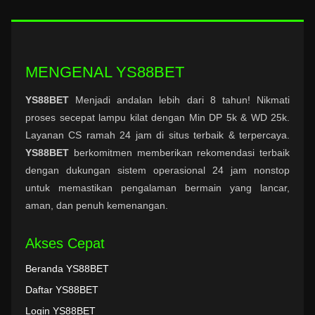
MENGENAL YS88BET
YS88BET
Menjadi andalan lebih dari 8 tahun! Nikmati
proses secepat lampu kilat dengan Min DP 5k & WD 25k.
Layanan CS ramah 24 jam di situs terbaik & terpercaya.
YS88BET
berkomitmen memberikan rekomendasi terbaik
dengan dukungan sistem operasional 24 jam nonstop
untuk memastikan pengalaman bermain yang lancar,
aman, dan penuh kemenangan.
Akses Cepat
Beranda YS88BET
Daftar YS88BET
Login YS88BET