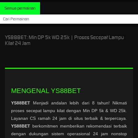
Semua permainan
YS88BET: Min DP 5k WD 25k | Proses Secepat Lampu
Kilat 24 Jam
MENGENAL YS88BET
YS88BET
Menjadi andalan lebih dari 8 tahun! Nikmati
proses secepat lampu kilat dengan Min DP 5k & WD 25k.
Layanan CS ramah 24 jam di situs terbaik & terpercaya.
YS88BET
berkomitmen memberikan rekomendasi terbaik
dengan dukungan sistem operasional 24 jam nonstop