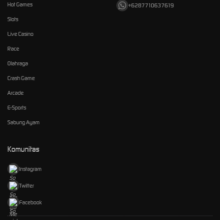
Hot Games
+6287710637619
Slots
Live Casino
Race
Olahraga
Crash Game
Arcade
E-Sports
Sabung Ayam
Komunitas
Instagram
Twitter
Facebook