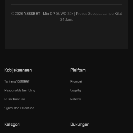
© 2026
YS88BET
- Min DP 5k WD 25k | Proses Secepat Lampu Kilat
24 Jam.
Kebijaksanaan
Platform
Tentang YS88BET
Promosi
Responsible Gambling
Loyalty
Pusat Bantuan
Referral
Syarat dan Ketentuan
Kategori
Dukungan