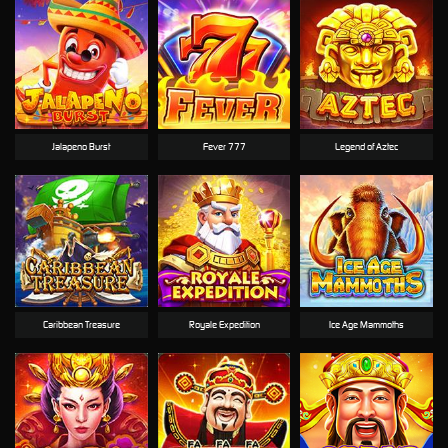
Jalapeno Burst
Fever 777
Legend of Aztec
Caribbean Treasure
Royale Expedition
Ice Age Mammoths