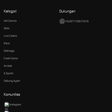
Kategori
Dukungan
Hot Games
+6287710637619
Slots
Live Casino
Race
Olahraga
Crash Game
Arcade
E-Sports
Sabung Ayam
Komunitas
Instagram