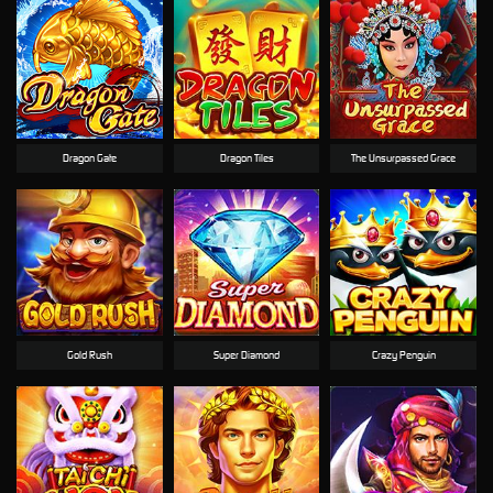
Dragon Gate
Dragon Tiles
The Unsurpassed Grace
Gold Rush
Super Diamond
Crazy Penguin