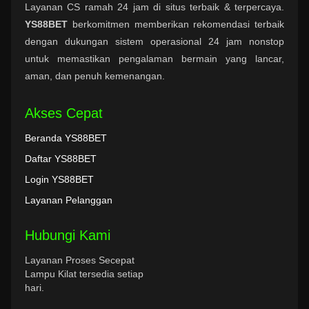
Layanan CS ramah 24 jam di situs terbaik & terpercaya.
YS88BET
berkomitmen memberikan rekomendasi terbaik
dengan dukungan sistem operasional 24 jam nonstop
untuk memastikan pengalaman bermain yang lancar,
aman, dan penuh kemenangan.
Akses Cepat
Beranda YS88BET
Daftar YS88BET
Login YS88BET
Layanan Pelanggan
Hubungi Kami
Layanan Proses Secepat
Lampu Kilat tersedia setiap
hari.