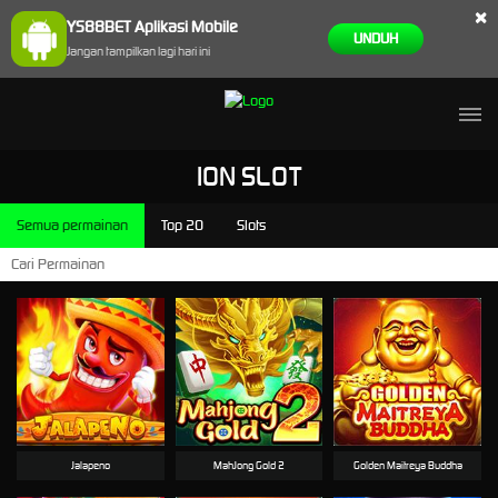
×
YS88BET Aplikasi Mobile
UNDUH
Jangan tampilkan lagi hari ini
ION SLOT
Semua permainan
Top 20
Slots
Jalapeno
MahJong Gold 2
Golden Maitreya Buddha