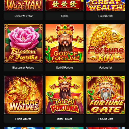
Golden Wuzetian
Fafafa
Great Wealth
Blossom of Fortune
God Of Fortune
Fortune Koi
Flame Wolves
Taichi Fortuna
Fortune Gate