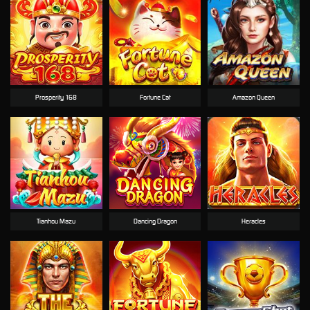
Prosperity 168
Fortune Cat
Amazon Queen
Tianhou Mazu
Dancing Dragon
Heracles