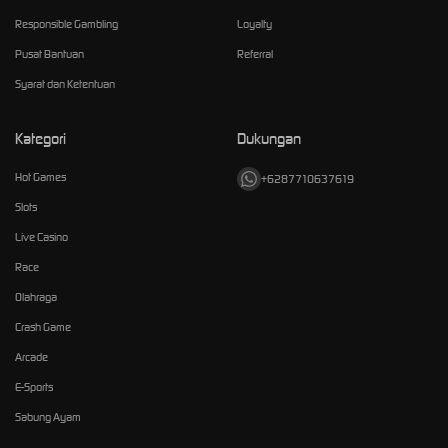
Responsible Gambling
Loyalty
Pusat Bantuan
Referral
Syarat dan Ketentuan
Kategori
Dukungan
Hot Games
+6287710637619
Slots
Live Casino
Race
Olahraga
Crash Game
Arcade
E-Sports
Sabung Ayam