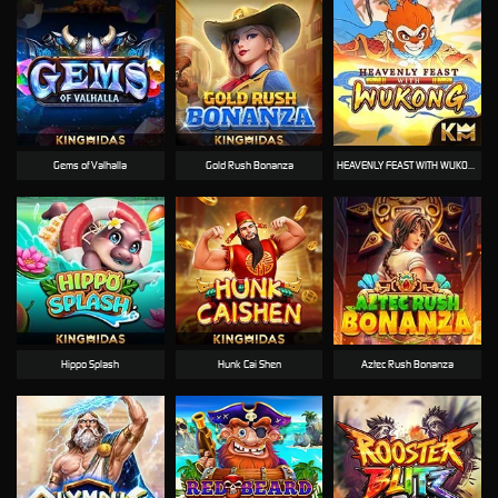
Gems of Valhalla
Gold Rush Bonanza
HEAVENLY FEAST WITH WUKONG
Hippo Splash
Hunk Cai Shen
Aztec Rush Bonanza