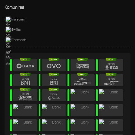
Komunitas
Instagram
Twitter
Facebook