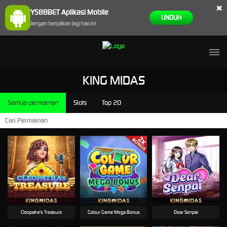
×
YS88BET Aplikasi Mobile
UNDUH
Jangan tampilkan lagi hari ini
KING MIDAS
Semua permainan
Slots
Top 20
Cleopatra's Treasure
Colour Game Mega Bonus
Dear Senpai