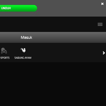
×
UNDUH
Masuk
-SPORTS
SABUNG AYAM