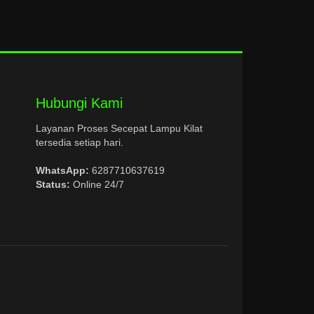
Hubungi Kami
Layanan Proses Secepat Lampu Kilat
tersedia setiap hari.
WhatsApp:
6287710637619
Status:
Online 24/7