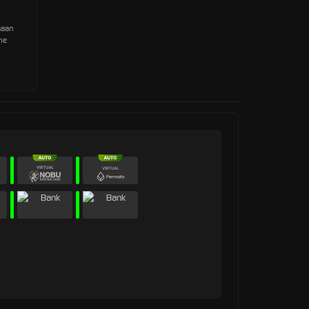
haan
ame