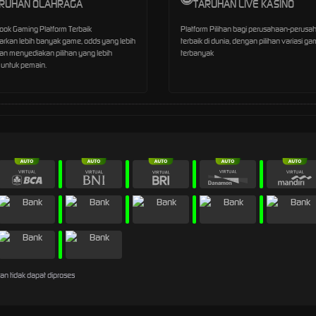
RUHAN OLAHRAGA
TARUHAN LIVE KASINO
ook Gaming Platform Terbaik
Platform Pilihan bagi perusahaan-perusa
kan lebih banyak game, odds yang lebih
terbaik di dunia, dengan pilihan variasi g
 dan menyediakan pilihan yang lebih
terbanyak
untuk pemain.
an tidak dapat diproses