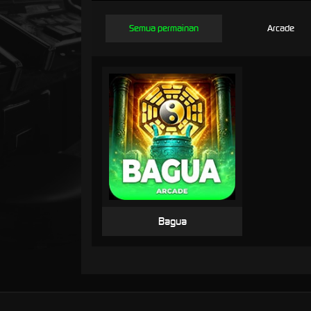
Semua permainan
Arcade
Bagua