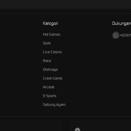
Kategori
Dukungan
Hot Games
+6287
Slots
Live Casino
Race
Olahraga
Crash Game
Arcade
E-Sports
Sabung Ayam