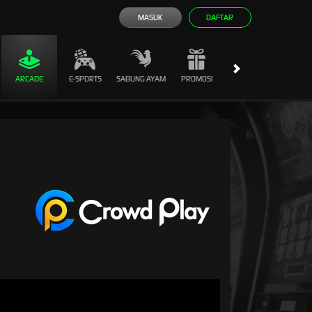
MASUK
DAFTAR
ARCADE
E-SPORTS
SABUNG AYAM
PROMOSI