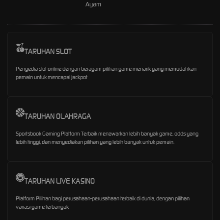
Ayam
TARUHAN SLOT
Penyedia slot online dengan beragam pilihan game menarik yang memudahkan
pemain untuk mencapai jackpot
TARUHAN OLAHRAGA
Sportsbook Gaming Platform Terbaik menawarkan lebih banyak game, odds yang
lebih tinggi, dan menyediakan pilihan yang lebih banyak untuk pemain.
TARUHAN LIVE KASINO
Platform Pilihan bagi perusahaan-perusahaan terbaik di dunia, dengan pilihan
variasi game terbanyak