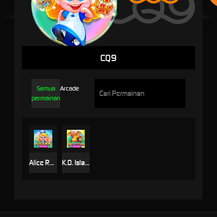
CQ9
Semua
Arcade
permainan
Alice Run
K.O. Island