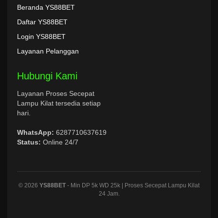
Beranda YS88BET
Daftar YS88BET
Login YS88BET
Layanan Pelanggan
Hubungi Kami
Layanan Proses Secepat
Lampu Kilat tersedia setiap
hari.
WhatsApp:
6287710637619
Status:
Online 24/7
© 2026
YS88BET
- Min DP 5k WD 25k | Proses Secepat Lampu Kilat
24 Jam.