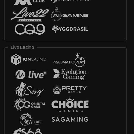
Live Casino