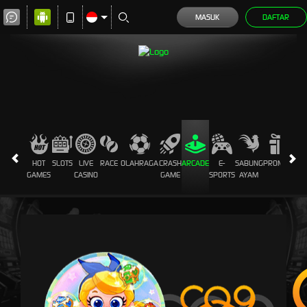
MASUK
DAFTAR
HOT
SLOTS
LIVE
RACE
OLAHRAGA
CRASH
ARCADE
E-
SABUNG
PROMOSI
GAMES
CASINO
GAME
SPORTS
AYAM