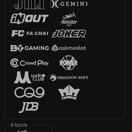
E-Sports