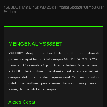
YS88BET: Min DP 5k WD 25k | Proses Secepat Lampu Kilat
24 Jam
MENGENAL YS88BET
YS88BET
Menjadi andalan lebih dari 8 tahun! Nikmati
proses secepat lampu kilat dengan Min DP 5k & WD 25k.
Layanan CS ramah 24 jam di situs terbaik & terpercaya.
YS88BET
berkomitmen memberikan rekomendasi terbaik
dengan dukungan sistem operasional 24 jam nonstop
untuk memastikan pengalaman bermain yang lancar,
aman, dan penuh kemenangan.
Akses Cepat