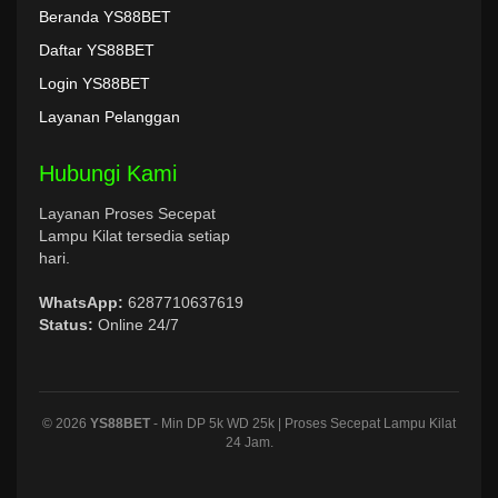
Beranda YS88BET
Daftar YS88BET
Login YS88BET
Layanan Pelanggan
Hubungi Kami
Layanan Proses Secepat
Lampu Kilat tersedia setiap
hari.
WhatsApp:
6287710637619
Status:
Online 24/7
© 2026
YS88BET
- Min DP 5k WD 25k | Proses Secepat Lampu Kilat
24 Jam.