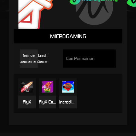
MICROGAMING
Semua
Crash
permainan
Game
FlyX
FlyX Cash Turbo
Incredible Balloon Machine