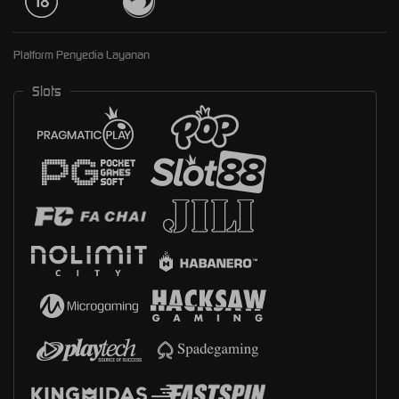
Platform Penyedia Layanan
Slots