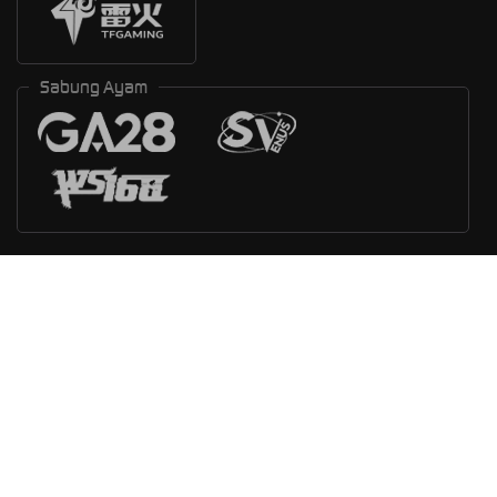
Sabung Ayam