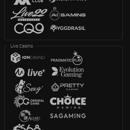
Live Casino