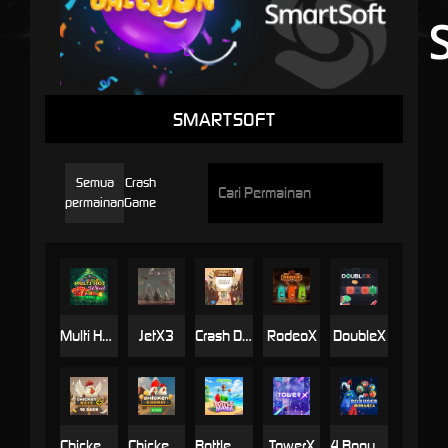
SMARTSOFT
Semua
Crash
permainan
Game
Multi Hot Wheel
JetX3
Crash Duel X
RodeoX
DoubleX
ChickenWays
Chicken Highway
Bottle Mania
TowerX
4 Bonuses Bonanza