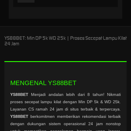
YS88BET: Min DP 5k WD 25k | Proses Secepat Lampu Kilat
24 Jam
MENGENAL YS88BET
YS88BET
Menjadi andalan lebih dari 8 tahun! Nikmati
proses secepat lampu kilat dengan Min DP 5k & WD 25k.
Layanan CS ramah 24 jam di situs terbaik & terpercaya.
YS88BET
berkomitmen memberikan rekomendasi terbaik
dengan dukungan sistem operasional 24 jam nonstop