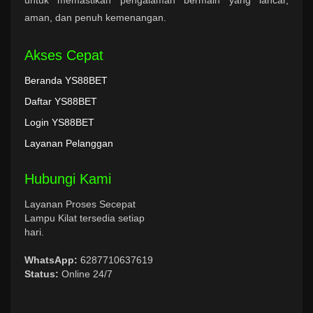
untuk memastikan pengalaman bermain yang lancar,
aman, dan penuh kemenangan.
Akses Cepat
Beranda YS88BET
Daftar YS88BET
Login YS88BET
Layanan Pelanggan
Hubungi Kami
Layanan Proses Secepat
Lampu Kilat tersedia setiap
hari.
WhatsApp:
6287710637619
Status:
Online 24/7