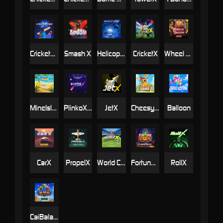
CricketerX
Smash X
HelicopterX
CricketX
Wheel Of Destiny
MineIsland
PlinkoXClassic
JetX
Cheesy Road
Balloon
CarX
PropelX
World Champion X
Fortune Catch
RollX
CaiBalaoCappadocia