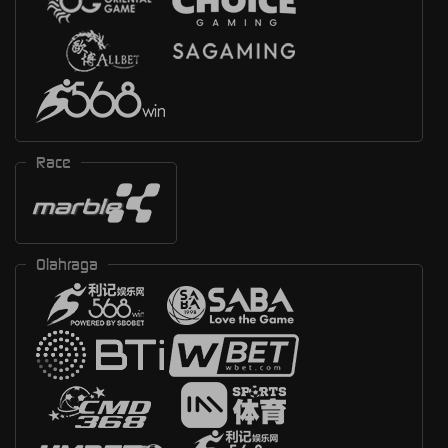
Race
Olahraga