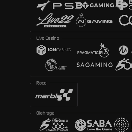
Live Casino
Race
Olahraga