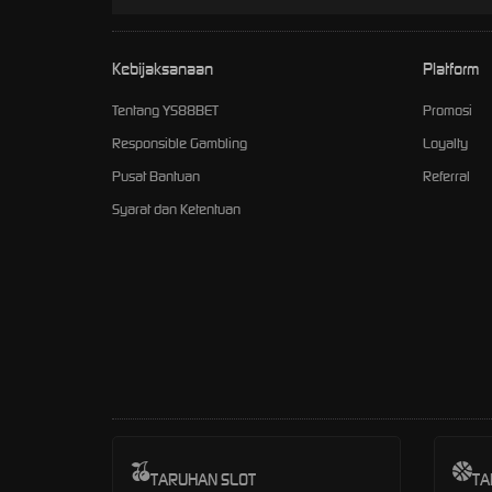
Kebijaksanaan
Platform
Tentang YS88BET
Promosi
Responsible Gambling
Loyalty
Pusat Bantuan
Referral
Syarat dan Ketentuan
TARUHAN SLOT
TA