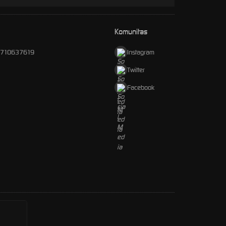
Komunitas
710637619
Instagram
Twitter
Facebook