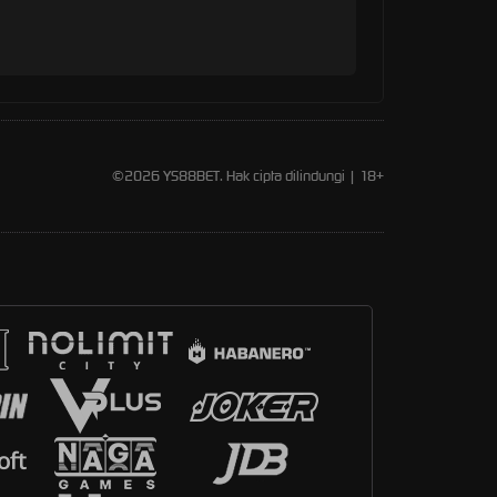
©2026 YS88BET. Hak cipta dilindungi | 18+