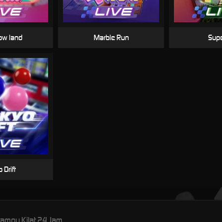
ow land
Marble Run
Supe
 Drift
ampu Kilat 24 Jam