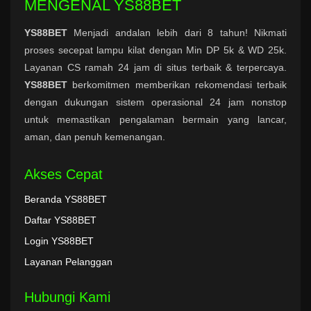
MENGENAL YS88BET
YS88BET
Menjadi andalan lebih dari 8 tahun! Nikmati
proses secepat lampu kilat dengan Min DP 5k & WD 25k.
Layanan CS ramah 24 jam di situs terbaik & terpercaya.
YS88BET
berkomitmen memberikan rekomendasi terbaik
dengan dukungan sistem operasional 24 jam nonstop
untuk memastikan pengalaman bermain yang lancar,
aman, dan penuh kemenangan.
Akses Cepat
Beranda YS88BET
Daftar YS88BET
Login YS88BET
Layanan Pelanggan
Hubungi Kami