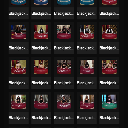
Blackjack_Silver_4
Blackjack_Silver_5
Blackjack_Silver_6
Blackjack_Silver_7
Blackjack_VIP_A
Blackjack_VIP_Alpha
Blackjack_VIP_B
Blackjack_VIP_Beta
Blackjack_VIP_C
Blackjack_VIP_D
Blackjack_VIP_E
Blackjack_VIP_G
Blackjack_VIP_Gamma
Blackjack_VIP_H
Blackjack_VIP_I
Blackjack_VIP_L
Blackjack_VIP_M
Blackjack_VIP_N
Blackjack_VIP_Q
Blackjack_VIP_x