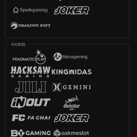
Arcade