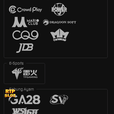
E-Sports
Sabung Ayam