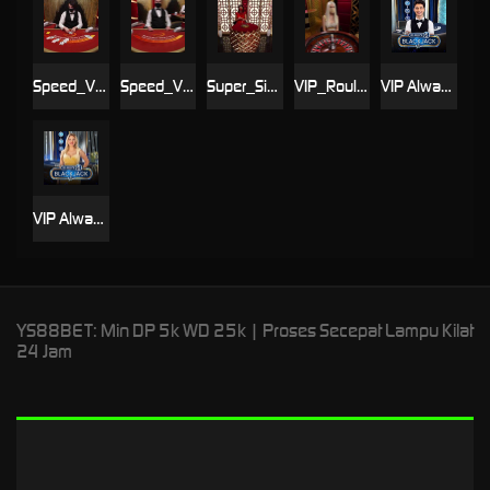
Speed_VIP_Blackjack_C
Speed_VIP_Blackjack_D
Super_Sic_Bo
VIP_Roulette
VIP Always 6 Blackjack 2
VIP Always 6 Blackjack 3
YS88BET: Min DP 5k WD 25k | Proses Secepat Lampu Kilat
24 Jam