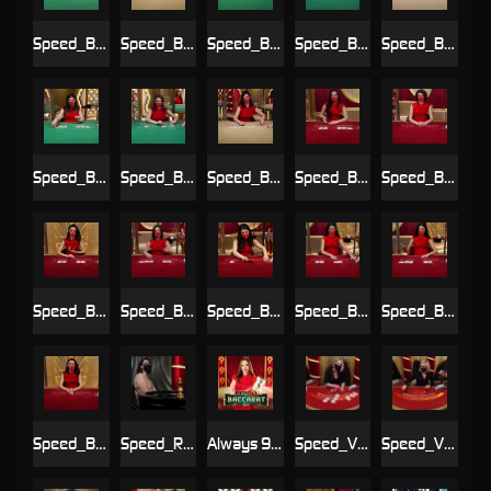
Speed_Baccarat_C
Speed_Baccarat_D
Speed_Baccarat_E
Speed_Baccarat_F
Speed_Baccarat_G
Speed_Baccarat_H
Speed_Baccarat_I
Speed_Baccarat_J
Speed_Baccarat_k
Speed_Baccarat_L
Speed_Baccarat_N
Speed_Baccarat_O
Speed_Baccarat_P
Speed_Baccarat_Q
Speed_Baccarat_R
Speed_Baccarat_S
Speed_Roulette
Always 9 Baccarat
Speed_VIP_Blackjack_A
Speed_VIP_Blackjack_B