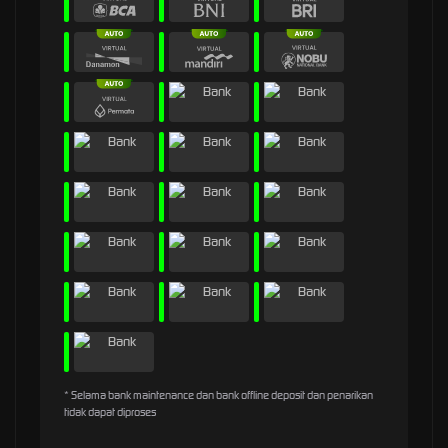
* Selama bank maintenance dan bank offline deposit dan penarikan
tidak dapat diproses