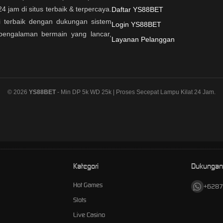
am di situs terbaik & terpercaya.
Daftar YS88BET
terbaik dengan dukungan sistem
Login YS88BET
pengalaman bermain yang lancar,
Layanan Pelanggan
© 2026
YS88BET
- Min DP 5k WD 25k | Proses Secepat Lampu Kilat 24 Jam.
Kategori
Dukungan
Hot Games
+6287
Slots
Live Casino