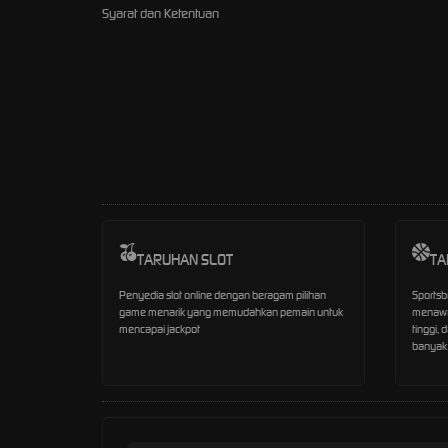
Syarat dan Ketentuan
TARUHAN SLOT
TA
Penyedia slot online dengan beragam pilihan
Sportsb
game menarik yang memudahkan pemain untuk
menawar
mencapai jackpot
tinggi,
banyak 