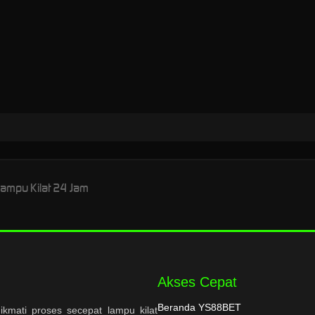
ampu Kilat 24 Jam
Akses Cepat
Beranda YS88BET
ikmati proses secepat lampu kilat