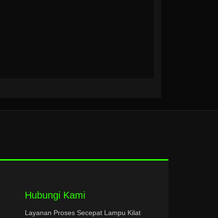
Hubungi Kami
Layanan Proses Secepat Lampu Kilat