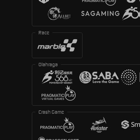
Race
Olahraga
Crash Game