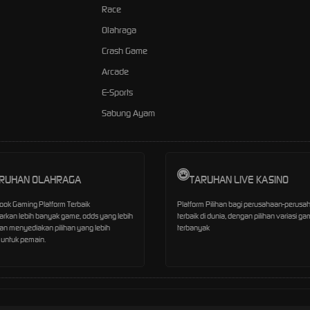
Race
Olahraga
Crash Game
Arcade
E-Sports
Sabung Ayam
RUHAN OLAHRAGA
TARUHAN LIVE KASINO
ook Gaming Platform Terbaik
Platform Pilihan bagi perusahaan-perusa
kan lebih banyak game, odds yang lebih
terbaik di dunia, dengan pilihan variasi g
 dan menyediakan pilihan yang lebih
terbanyak
untuk pemain.