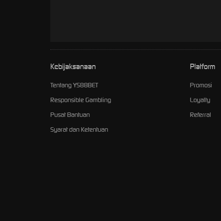
Kebijaksanaan
Platform
Tentang YS88BET
Promosi
Responsible Gambling
Loyalty
Pusat Bantuan
Referral
Syarat dan Ketentuan