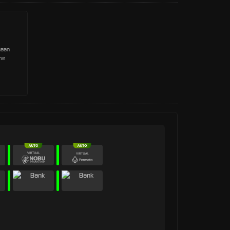
haan
ame