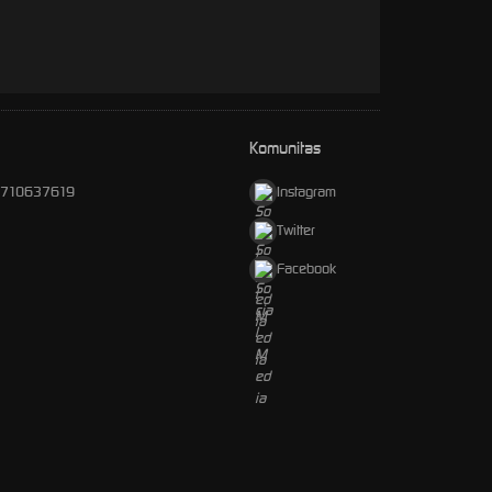
Komunitas
710637619
Instagram
Twitter
Facebook