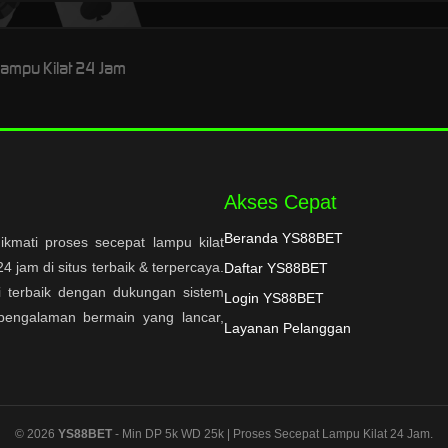
ampu Kilat 24 Jam
Akses Cepat
Beranda YS88BET
ikmati proses secepat lampu kilat
am di situs terbaik & terpercaya.
Daftar YS88BET
terbaik dengan dukungan sistem
Login YS88BET
pengalaman bermain yang lancar,
Layanan Pelanggan
© 2026
YS88BET
- Min DP 5k WD 25k | Proses Secepat Lampu Kilat 24 Jam.