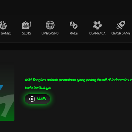
T GAMES
SLOTS
LIVE CASINO
RACE
OLAHRAGA
CRASH GAME
MM Tangkas adalah permainan yang paling favorit di Indonesia
kartu berikutnya.
MAIN