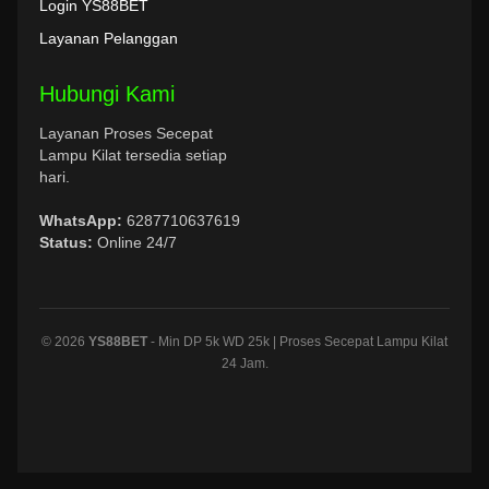
Login YS88BET
Layanan Pelanggan
Hubungi Kami
Layanan Proses Secepat
Lampu Kilat tersedia setiap
hari.
WhatsApp:
6287710637619
Status:
Online 24/7
© 2026
YS88BET
- Min DP 5k WD 25k | Proses Secepat Lampu Kilat
24 Jam.