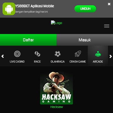
×
YS88BET Aplikasi Mobile
UNDUH
Jangan tampilkan lagi hari ini
Daftar
Masuk
S
LIVE CASINO
RACE
OLAHRAGA
CRASH GAME
ARCADE
Hacksaw