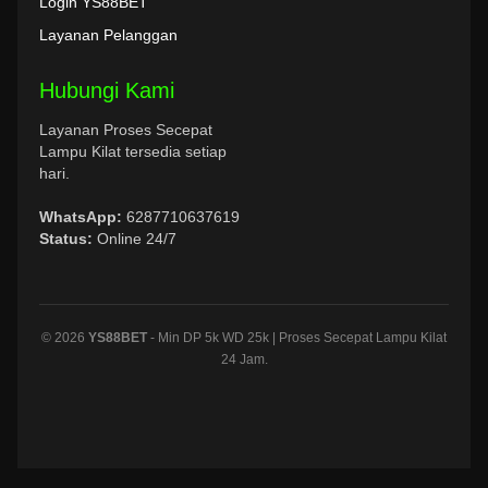
Login YS88BET
Layanan Pelanggan
Hubungi Kami
Layanan Proses Secepat
Lampu Kilat tersedia setiap
hari.
WhatsApp:
6287710637619
Status:
Online 24/7
© 2026
YS88BET
- Min DP 5k WD 25k | Proses Secepat Lampu Kilat
24 Jam.