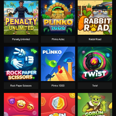
Penalty Unlimited
Plinko Aztec
Rabbit Road
Rock Paper Scissors
Plinko 1000
Twist