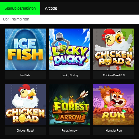
Semua permainan
Arcade
Ice Fish
Lucky Ducky
Chicken Road 2.0
Chicken Road
Forest Arrow
Hamster Run