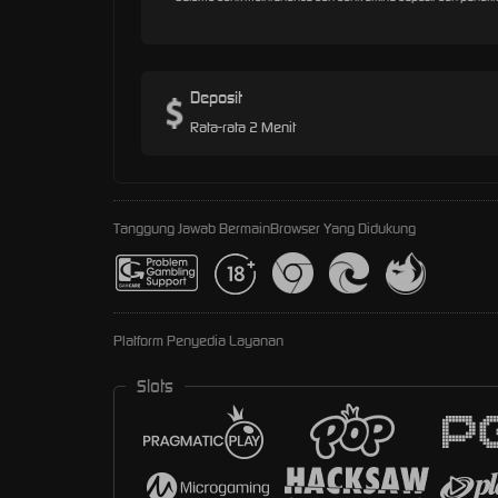
Deposit
Rata-rata 2 Menit
Tanggung Jawab Bermain
Browser Yang Didukung
Platform Penyedia Layanan
Slots