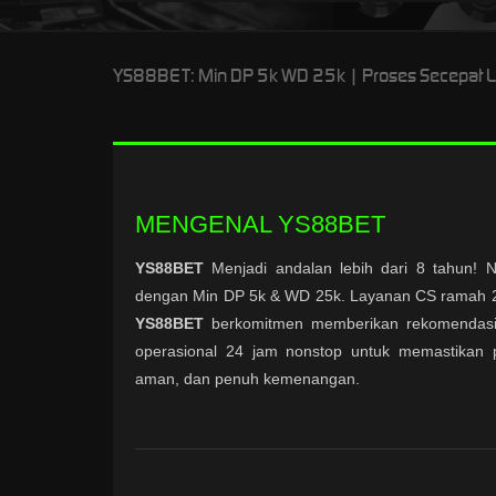
YS88BET: Min DP 5k WD 25k | Proses Secepat L
MENGENAL YS88BET
YS88BET
Menjadi andalan lebih dari 8 tahun! N
dengan Min DP 5k & WD 25k. Layanan CS ramah 24 j
YS88BET
berkomitmen memberikan rekomendasi 
operasional 24 jam nonstop untuk memastikan 
aman, dan penuh kemenangan.