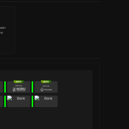
haan
ame