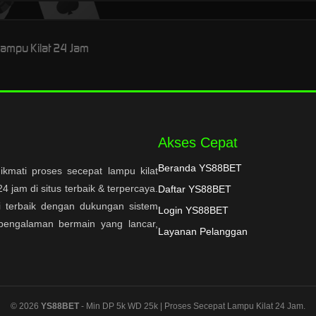
ampu Kilat 24 Jam
Akses Cepat
Beranda YS88BET
ikmati proses secepat lampu kilat
am di situs terbaik & terpercaya.
Daftar YS88BET
terbaik dengan dukungan sistem
Login YS88BET
pengalaman bermain yang lancar,
Layanan Pelanggan
© 2026
YS88BET
- Min DP 5k WD 25k | Proses Secepat Lampu Kilat 24 Jam.