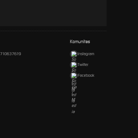
Komunitas
710637619
Instagram
Twitter
Facebook