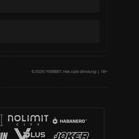
©2026 YS88BET. Hak cipta dilindungi | 18+