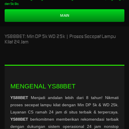
dan Sic Bo.
MAIN
YS88BET: Min DP 5k WD 25k | Proses Secepat Lampu
Kilat 24 Jam
MENGENAL YS88BET
YS88BET
Menjadi andalan lebih dari 8 tahun! Nikmati
proses secepat lampu kilat dengan Min DP 5k & WD 25k.
Layanan CS ramah 24 jam di situs terbaik & terpercaya.
YS88BET
berkomitmen memberikan rekomendasi terbaik
dengan dukungan sistem operasional 24 jam nonstop