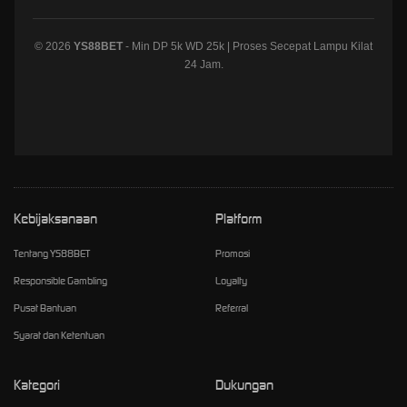
© 2026
YS88BET
- Min DP 5k WD 25k | Proses Secepat Lampu Kilat
24 Jam.
Kebijaksanaan
Platform
Tentang YS88BET
Promosi
Responsible Gambling
Loyalty
Pusat Bantuan
Referral
Syarat dan Ketentuan
Kategori
Dukungan