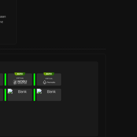
haan
ame