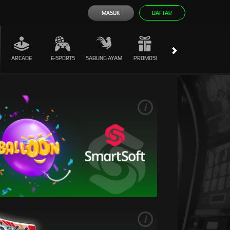
MASUK
DAFTAR
ARCADE
E-SPORTS
SABUNG AYAM
PROMOSI
i
i