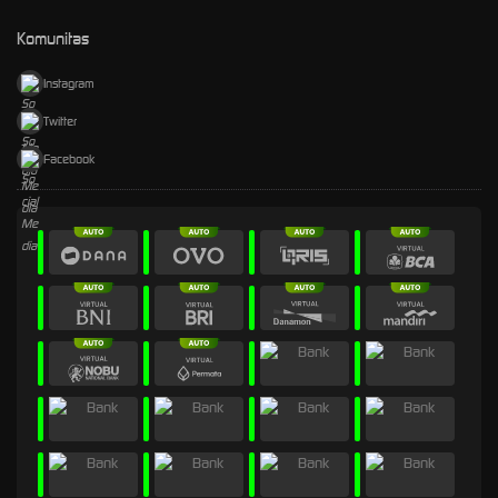
Komunitas
Instagram
Twitter
Facebook