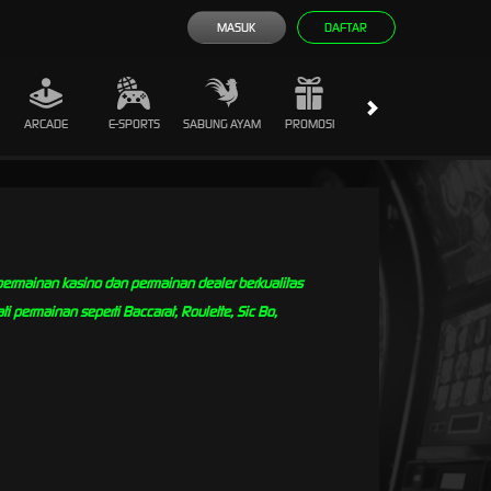
MASUK
DAFTAR
ARCADE
E-SPORTS
SABUNG AYAM
PROMOSI
rmainan kasino dan permainan dealer berkualitas
permainan seperti Baccarat, Roulette, Sic Bo,