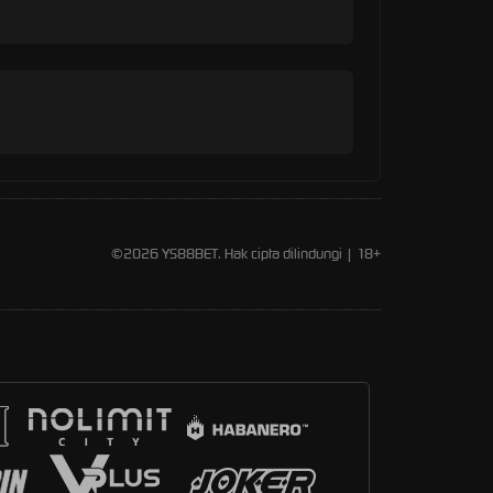
©2026 YS88BET. Hak cipta dilindungi | 18+