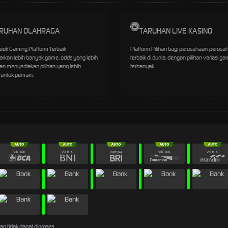
RUHAN OLAHRAGA
TARUHAN LIVE KASINO
ook Gaming Platform Terbaik
Platform Pilihan bagi perusahaan-perusa
kan lebih banyak game, odds yang lebih
terbaik di dunia, dengan pilihan variasi g
 dan menyediakan pilihan yang lebih
terbanyak
untuk pemain.
an tidak dapat diproses