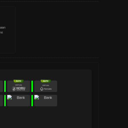
haan
ame