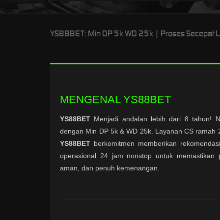
YS88BET: Min DP 5k WD 25k | Proses Secepat L
MENGENAL YS88BET
YS88BET
Menjadi andalan lebih dari 8 tahun! N
dengan Min DP 5k & WD 25k. Layanan CS ramah 24 j
YS88BET
berkomitmen memberikan rekomendasi 
operasional 24 jam nonstop untuk memastikan 
aman, dan penuh kemenangan.