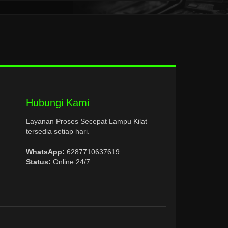
Hubungi Kami
Layanan Proses Secepat Lampu Kilat
tersedia setiap hari.
WhatsApp:
6287710637619
Status:
Online 24/7