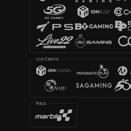
Live Casino
Race