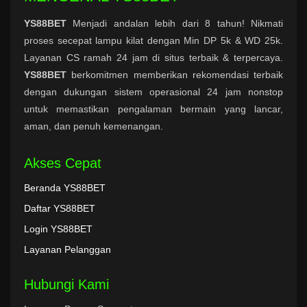
YS88BET
Menjadi andalan lebih dari 8 tahun! Nikmati
proses secepat lampu kilat dengan Min DP 5k & WD 25k.
Layanan CS ramah 24 jam di situs terbaik & terpercaya.
YS88BET
berkomitmen memberikan rekomendasi terbaik
dengan dukungan sistem operasional 24 jam nonstop
untuk memastikan pengalaman bermain yang lancar,
aman, dan penuh kemenangan.
Akses Cepat
Beranda YS88BET
Daftar YS88BET
Login YS88BET
Layanan Pelanggan
Hubungi Kami