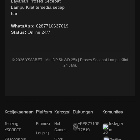
Layanan Proses Secepat
Lampu Kilat tersedia setiap
hari.
WhatsApp:
6287710637619
Status:
Online 24/7
© 2026
YS88BET
- Min DP 5k WD 25k | Proses Secepat Lampu Kilat
24 Jam.
Kebijaksanaan
Platform
Kategori
Dukungan
Komunitas
Tentang
Promosi
Hot
+62877106
Instagra
YS88BET
Games
37619
m
Loyalty
Responsible
Slots
Twitter