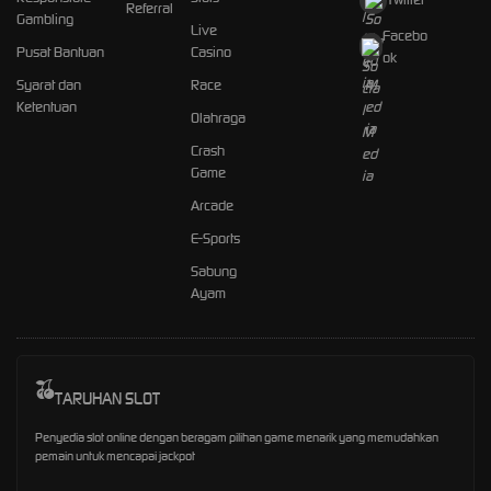
Referral
Gambling
Live
Facebo
Pusat Bantuan
Casino
ok
Syarat dan
Race
Ketentuan
Olahraga
Crash
Game
Arcade
E-Sports
Sabung
Ayam
TARUHAN SLOT
Penyedia slot online dengan beragam pilihan game menarik yang memudahkan
pemain untuk mencapai jackpot