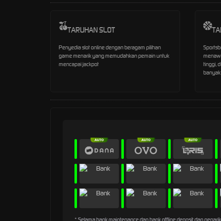
TARUHAN SLOT
TA
Penyedia slot online dengan beragam pilihan
Sportsb
game menarik yang memudahkan pemain untuk
menawar
mencapai jackpot
tinggi,
banyak 
* Selama bank maintenance dan bank offline deposit dan penarik