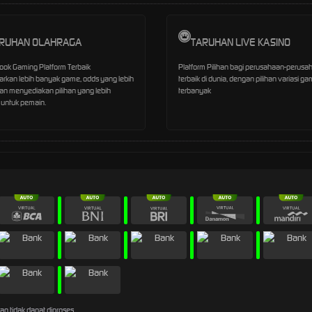
RUHAN OLAHRAGA
TARUHAN LIVE KASINO
ook Gaming Platform Terbaik
Platform Pilihan bagi perusahaan-perusa
kan lebih banyak game, odds yang lebih
terbaik di dunia, dengan pilihan variasi g
 dan menyediakan pilihan yang lebih
terbanyak
untuk pemain.
an tidak dapat diproses