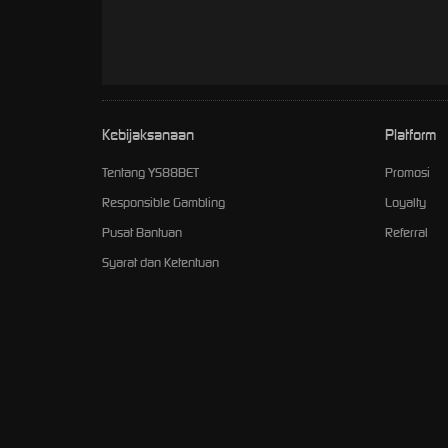
Kebijaksanaan
Platform
Tentang YS88BET
Promosi
Responsible Gambling
Loyalty
Pusat Bantuan
Referral
Syarat dan Ketentuan