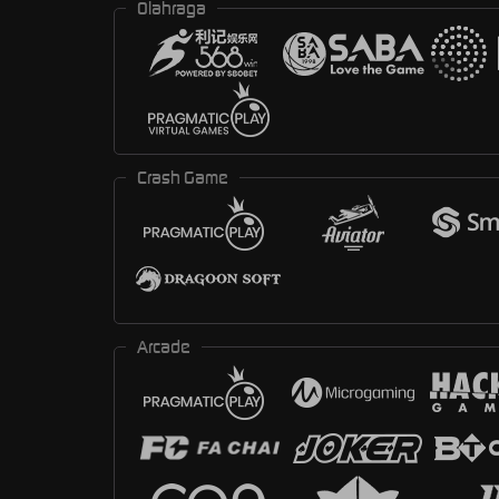
Olahraga
Crash Game
Arcade