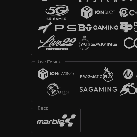
Live Casino
Race