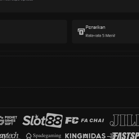
Penarikan
Rata-rata 5 Menit