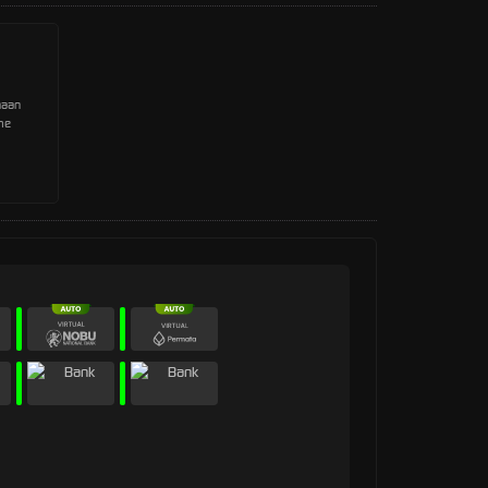
haan
ame