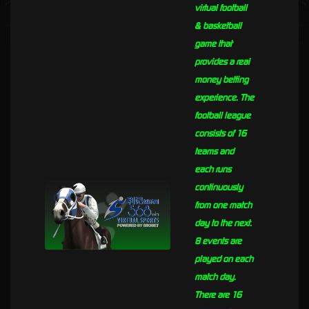
virtual football
& basketball
game that
provides a real
money betting
experience. The
football league
consists of 16
teams and
each runs
continuously
from one match
day to the next.
8 events are
played on each
match day.
There are 16