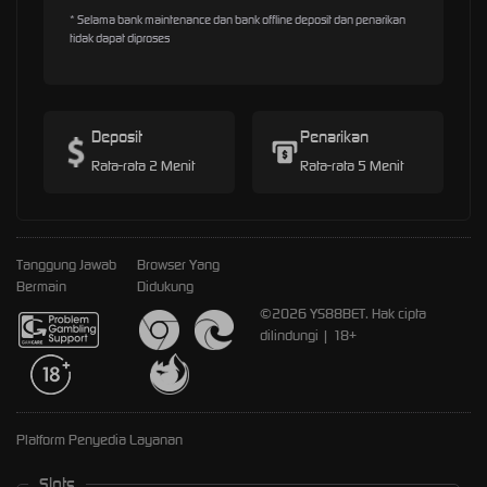
* Selama bank maintenance dan bank offline deposit dan penarikan
tidak dapat diproses
Deposit
Penarikan
Rata-rata 2 Menit
Rata-rata 5 Menit
Tanggung Jawab
Browser Yang
Bermain
Didukung
©2026 YS88BET. Hak cipta
dilindungi | 18+
Platform Penyedia Layanan
Slots