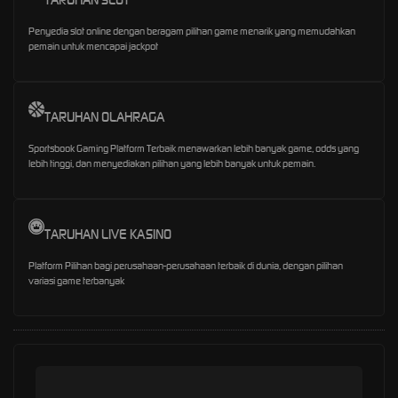
Penyedia slot online dengan beragam pilihan game menarik yang memudahkan
pemain untuk mencapai jackpot
TARUHAN OLAHRAGA
Sportsbook Gaming Platform Terbaik menawarkan lebih banyak game, odds yang
lebih tinggi, dan menyediakan pilihan yang lebih banyak untuk pemain.
TARUHAN LIVE KASINO
Platform Pilihan bagi perusahaan-perusahaan terbaik di dunia, dengan pilihan
variasi game terbanyak