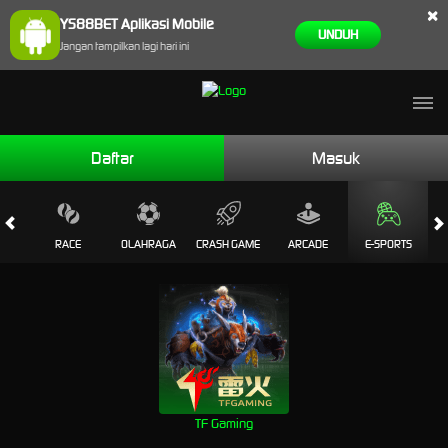
×
YS88BET Aplikasi Mobile
UNDUH
Jangan tampilkan lagi hari ini
Daftar
Masuk
SINO
RACE
OLAHRAGA
CRASH GAME
ARCADE
E-SPORTS
SA
TF Gaming