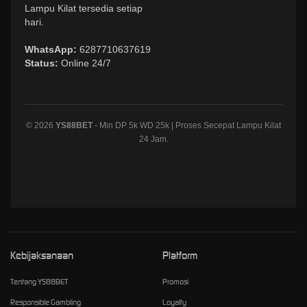
Lampu Kilat tersedia setiap
hari.
WhatsApp:
6287710637619
Status:
Online 24/7
© 2026
YS88BET
- Min DP 5k WD 25k | Proses Secepat Lampu Kilat
24 Jam.
Kebijaksanaan
Platform
Tentang YS88BET
Promosi
Responsible Gambling
Loyalty