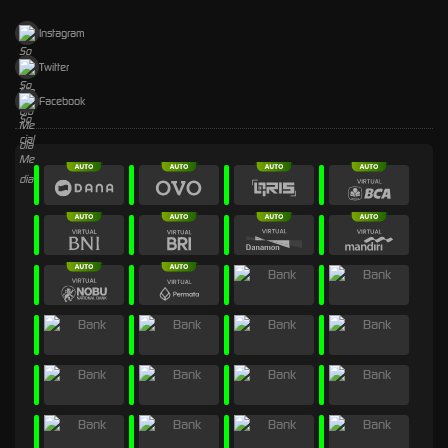
Instagram
Twitter
Facebook