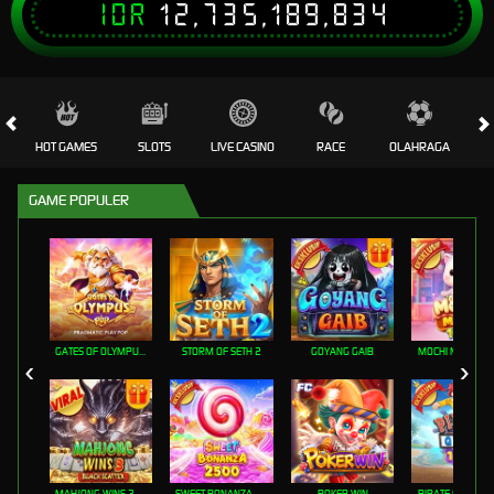
IDR
12,735,189,834
HOT GAMES
SLOTS
LIVE CASINO
RACE
OLAHRAGA
CRA
GAME POPULER
GATES OF OLYMPUS POP
STORM OF SETH 2
GOYANG GAIB
MOCHI MANIA 1
MAHJONG WINS 3 – BLACK SCATTER
SWEET BONANZA 2500
POKER WIN
PIRATE QUEST 1