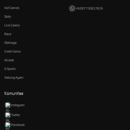
Hot Games
+6287710637619
Slots
Live Casino
Race
Olahraga
Crash Game
Arcade
E-Sports
Sabung Ayam
Komunitas
Instagram
Twitter
Facebook