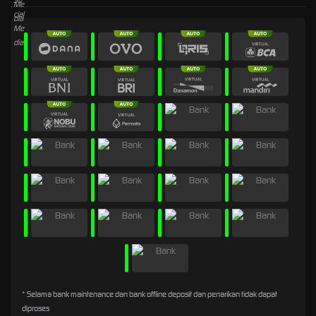
* Selama bank maintenance dan bank offline deposit dan penarikan tidak dapat
diproses