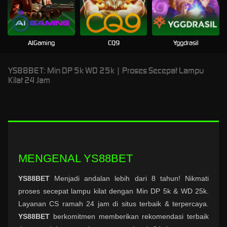
AIGaming
CQ9
Yggdrasil
YS88BET: Min DP 5k WD 25k | Proses Secepat Lampu
Kilat 24 Jam
MENGENAL YS88BET
YS88BET
Menjadi andalan lebih dari 8 tahun! Nikmati
proses secepat lampu kilat dengan Min DP 5k & WD 25k.
Layanan CS ramah 24 jam di situs terbaik & terpercaya.
YS88BET
berkomitmen memberikan rekomendasi terbaik