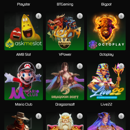
Playstar
BTGaming
Bigpot
i
i
i
AMB Slot
VPower
Octoplay
i
i
i
Mario Club
Dragoonsoft
Live22
i
i
i