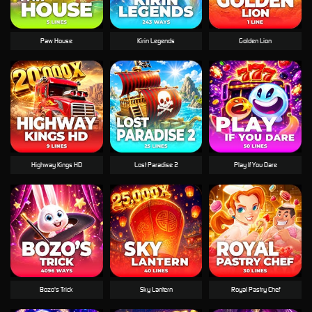
Paw House
Kirin Legends
Golden Lion
Highway Kings HD
Lost Paradise 2
Play If You Dare
Bozo's Trick
Sky Lantern
Royal Pastry Chef