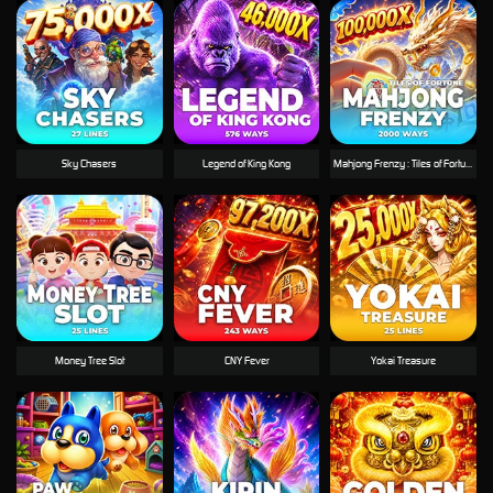
Sky Chasers
Legend of King Kong
Mahjong Frenzy : Tiles of Fortunes
Money Tree Slot
CNY Fever
Yokai Treasure