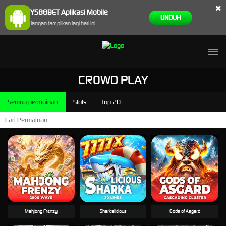
×
YS88BET Aplikasi Mobile
UNDUH
Jangan tampilkan lagi hari ini
CROWD PLAY
Semua permainan
Slots
Top 20
Mahjong Frenzy
Sharkalicious
Gods of Asgard