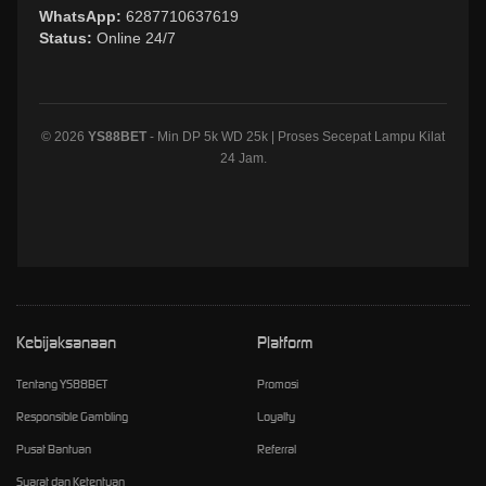
WhatsApp:
6287710637619
Status:
Online 24/7
© 2026
YS88BET
- Min DP 5k WD 25k | Proses Secepat Lampu Kilat
24 Jam.
Kebijaksanaan
Platform
Tentang YS88BET
Promosi
Responsible Gambling
Loyalty
Pusat Bantuan
Referral
Syarat dan Ketentuan