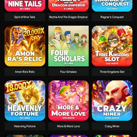
Spirit of Nine Tails
Nezha And The Dragon Emperor
Ragnar's Conquest
Amon Ra's Relic
Four Scholars
Three Kingdoms Slot
Heavenly Fortune
More & More Love
Crazy Miner