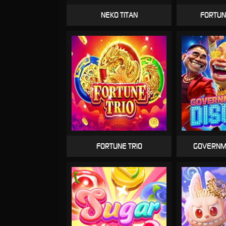
NEKO TITAN
FORTUN
FORTUNE TRIO
GOVERNME