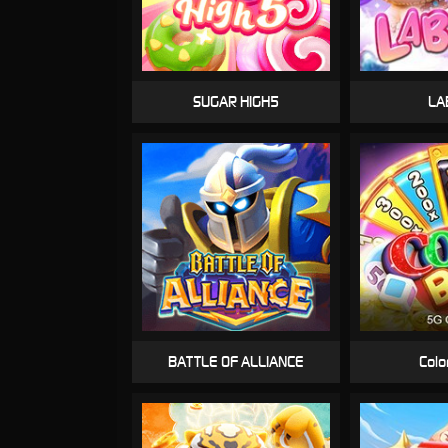
SUGAR HIGH5
LA
BATTLE OF ALLIANCE
Colo