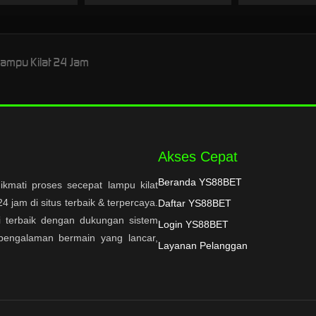
ampu Kilat 24 Jam
Akses Cepat
Beranda YS88BET
ikmati proses secepat lampu kilat
am di situs terbaik & terpercaya.
Daftar YS88BET
terbaik dengan dukungan sistem
Login YS88BET
pengalaman bermain yang lancar,
Layanan Pelanggan