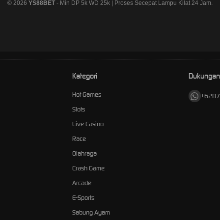
© 2026
YS88BET
- Min DP 5k WD 25k | Proses Secepat Lampu Kilat 24 Jam.
Kategori
Dukungan
Hot Games
+6287
Slots
Live Casino
Race
Olahraga
Crash Game
Arcade
E-Sports
Sabung Ayam