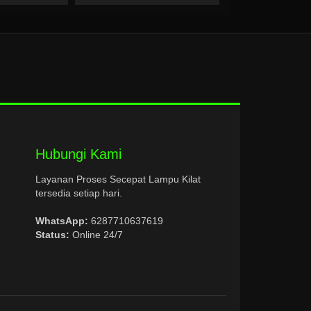
Hubungi Kami
Layanan Proses Secepat Lampu Kilat
tersedia setiap hari.
WhatsApp:
6287710637619
Status:
Online 24/7