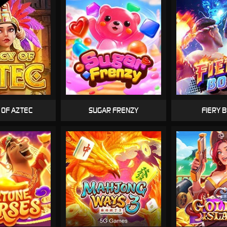
 OF AZTEC
SUGAR FRENZY
FIERY 