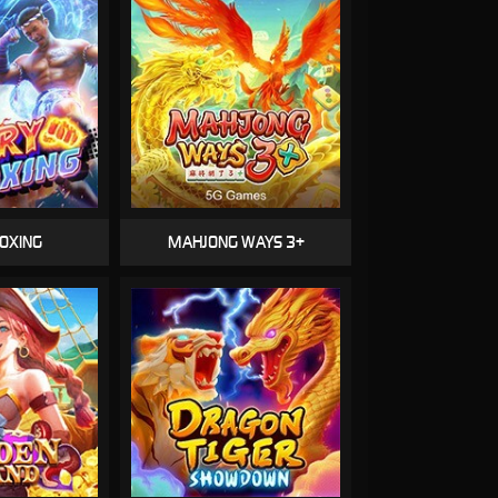
BOXING
MAHJONG WAYS 3+