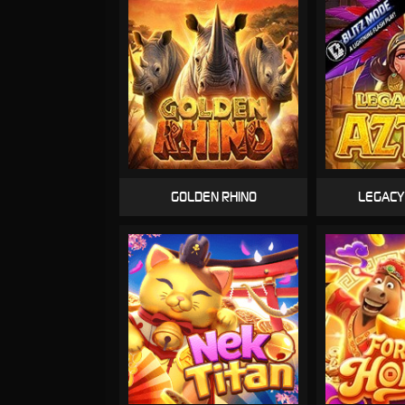
GOLDEN RHINO
LEGACY