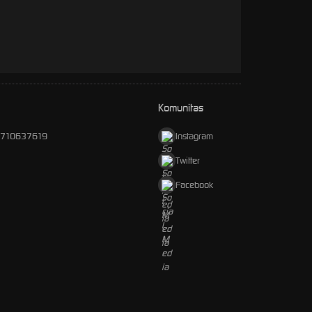
Komunitas
710637619
Instagram
Twitter
Facebook