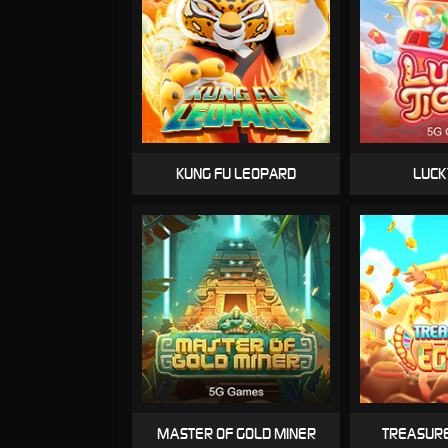
KUNG FU LEOPARD
LUCK
MASTER OF GOLD MINER
TREASURE