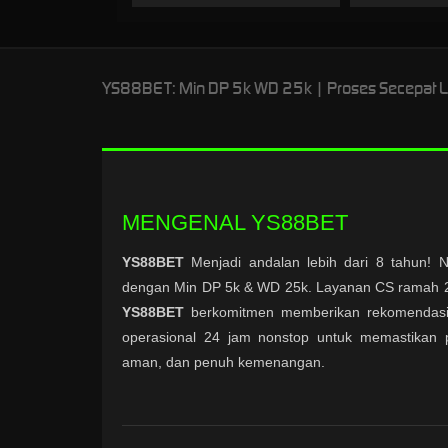
YS88BET: Min DP 5k WD 25k | Proses Secepat L
MENGENAL YS88BET
YS88BET
Menjadi andalan lebih dari 8 tahun! N
dengan Min DP 5k & WD 25k. Layanan CS ramah 24 j
YS88BET
berkomitmen memberikan rekomendasi 
operasional 24 jam nonstop untuk memastikan 
aman, dan penuh kemenangan.