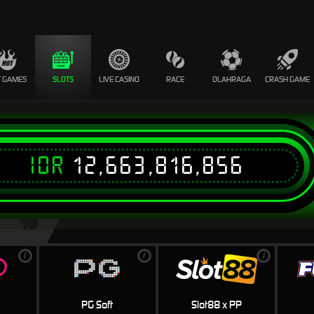
T GAMES
SLOTS
LIVE CASINO
RACE
OLAHRAGA
CRASH GAME
IDR
12,663,816,856
i
i
i
a
PG Soft
Slot88 x PP