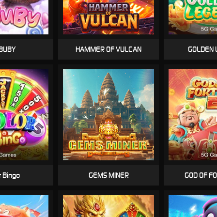
BUBY
HAMMER OF VULCAN
GOLDEN 
r Bingo
GEMS MINER
GOD OF F