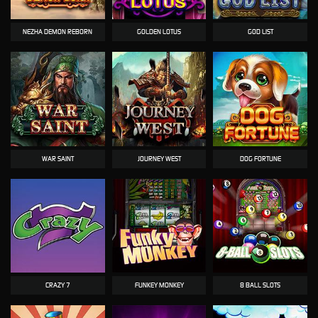
NEZHA DEMON REBORN
GOLDEN LOTUS
GOD LIST
WAR SAINT
JOURNEY WEST
DOG FORTUNE
CRAZY 7
FUNKEY MONKEY
8 BALL SLOTS