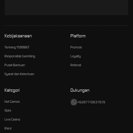
Kebijaksanaan
Platform
Tentang YS88BET
Promosi
Responsible Gambling
Loyalty
Pusat Bantuan
Referral
Syarat dan Ketentuan
Kategori
Dukungan
Hot Games
+6287710637619
Slots
Live Casino
Race