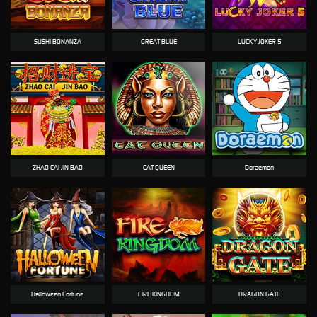
SUSHI BONANZA
GREAT BLUE
LUCKY JOKER 5
ZHAO CAI JIN BAO
CAT QUEEN
Doraemon
Halloween Fortune
FIRE KINGDOM
DRAGON GATE