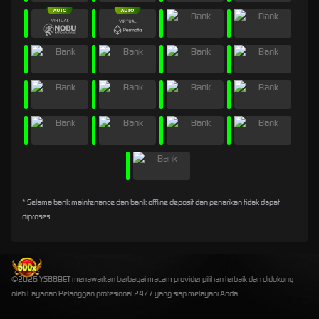
* Selama bank maintenance dan bank offline deposit dan penarikan tidak dapat
diproses
©2026 YS88BET menawarkan berbagai macam provider pilihan terbaik dan didukung
oleh Layanan Pelanggan profesional 24/7 yang siap melayani Anda.