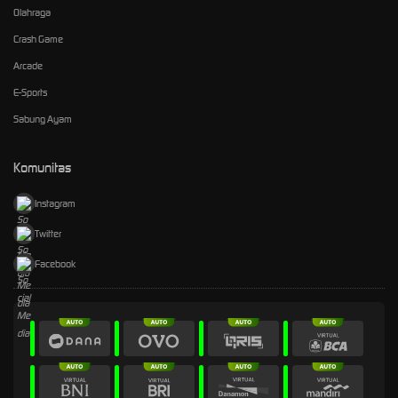
Olahraga
Crash Game
Arcade
E-Sports
Sabung Ayam
Komunitas
Instagram
Twitter
Facebook