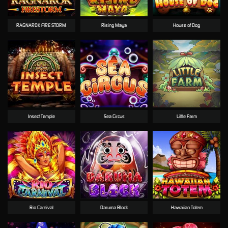
RAGNAROK FIRE STORM
Rising Maya
House of Dog
Insect Temple
Sea Circus
Little Farm
Rio Carnival
Daruma Block
Hawaiian Totem