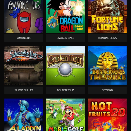
AMONG US
DRAGON BALL
FORTUNE LIONS
SILVER BULLET
GOLDEN TOUR
BOY KING