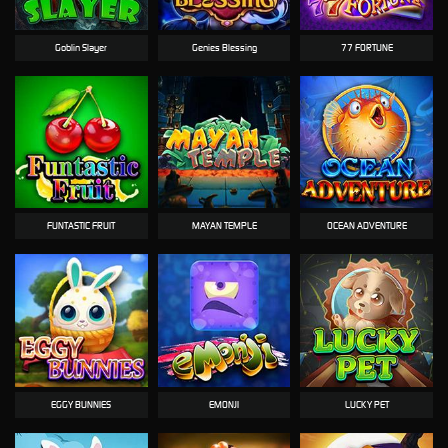
Goblin Slayer
Genies Blessing
77 FORTUNE
FUNTASTIC FRUIT
MAYAN TEMPLE
OCEAN ADVENTURE
EGGY BUNNIES
EMONJI
LUCKY PET