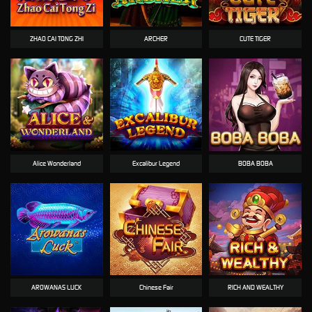
ZHAO CAI TONG ZHI
ARCHER
CUTE TIGER
Alice Wonderland
Excalibur Legend
BOBA BOBA
AROWANAS LUCK
Chinese Fair
RICH AND WEALTHY