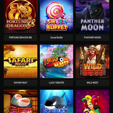
FORTUNE DRAGON 88
Sweet Buffet
PANTHER MOON
SAFARI HEAT
LUCKY BEASTS
WILD WEST