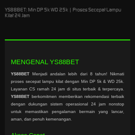
YS88BET: Min DP 5k WD 25k | Proses Secepat Lampu
Kilat 24 Jam
MENGENAL YS88BET
YS88BET
Menjadi andalan lebih dari 8 tahun! Nikmati
proses secepat lampu kilat dengan Min DP 5k & WD 25k.
Layanan CS ramah 24 jam di situs terbaik & terpercaya.
YS88BET
berkomitmen memberikan rekomendasi terbaik
dengan dukungan sistem operasional 24 jam nonstop
untuk memastikan pengalaman bermain yang lancar,
aman, dan penuh kemenangan.