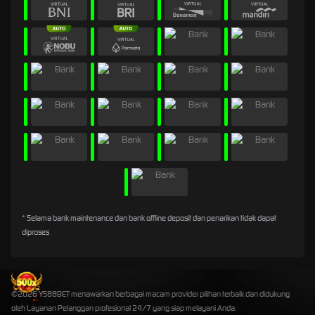
* Selama bank maintenance dan bank offline deposit dan penarikan tidak dapat
diproses
©2026 YS88BET menawarkan berbagai macam provider pilihan terbaik dan didukung
oleh Layanan Pelanggan profesional 24/7 yang siap melayani Anda.