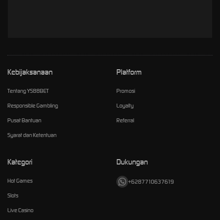
Kebijaksanaan
Platform
Tentang YS88BET
Promosi
Responsible Gambling
Loyalty
Pusat Bantuan
Referral
Syarat dan Ketentuan
Kategori
Dukungan
Hot Games
+6287710637619
Slots
Live Casino