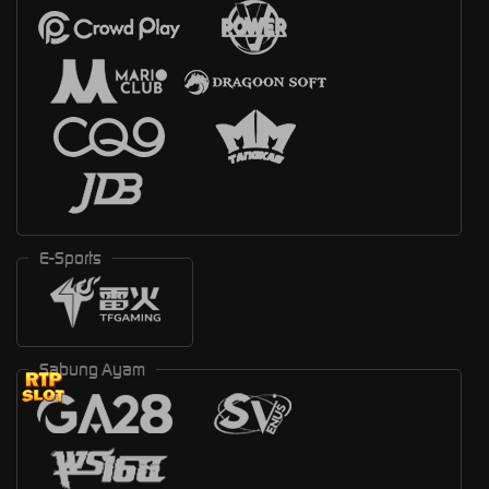
E-Sports
Sabung Ayam