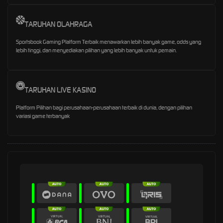
TARUHAN OLAHRAGA
Sportsbook Gaming Platform Terbaik menawarkan lebih banyak game, odds yang
lebih tinggi, dan menyediakan pilihan yang lebih banyak untuk pemain.
TARUHAN LIVE KASINO
Platform Pilihan bagi perusahaan-perusahaan terbaik di dunia, dengan pilihan
variasi game terbanyak