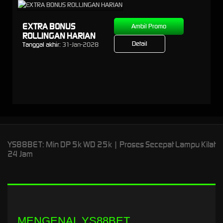
EXTRA BONUS
Ambil Promo
ROLLINGAN HARIAN
Detail
Tanggal akhir:
31-Jan-2028
YS88BET: Min DP 5k WD 25k | Proses Secepat Lampu Kilat
24 Jam
MENGENAL YS88BET