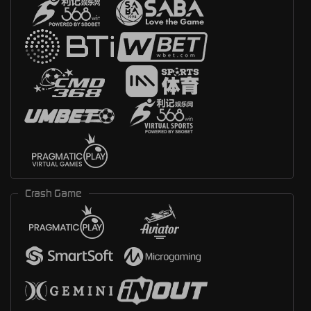
Crash Game