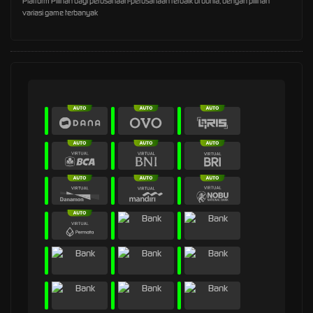
Platform Pilihan bagi perusahaan-perusahaan terbaik di dunia, dengan pilihan
variasi game terbanyak