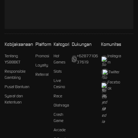
Kebijaksanaan
Platform
Kategori
Dukungan
Komunitas
Tentang
Promosi
Hot
+62877106
Instagra
YS88BET
Games
37619
m
Loyalty
Responsible
Slots
Twitter
Referral
Gambling
Live
Facebo
Pusat Bantuan
Casino
ok
Syarat dan
Race
Ketentuan
Olahraga
Crash
Game
Arcade