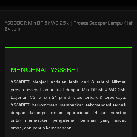
YS88BET: Min DP 5k WD 25k | Proses Secepat Lampu Kilat
24 Jam
MENGENAL YS88BET
YS88BET
Menjadi andalan lebih dari 8 tahun! Nikmati
proses secepat lampu kilat dengan Min DP 5k & WD 25k.
Layanan CS ramah 24 jam di situs terbaik & terpercaya.
YS88BET
berkomitmen memberikan rekomendasi terbaik
dengan dukungan sistem operasional 24 jam nonstop
untuk memastikan pengalaman bermain yang lancar,
aman, dan penuh kemenangan.