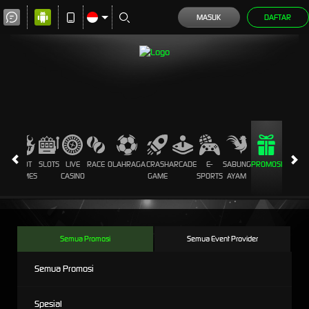
MASUK
DAFTAR
HOT
SLOTS
LIVE
RACE
OLAHRAGA
CRASH
ARCADE
E-
SABUNG
PROMOSI
GAMES
CASINO
GAME
SPORTS
AYAM
Semua Promosi
Semua Event Provider
Semua Promosi
Spesial