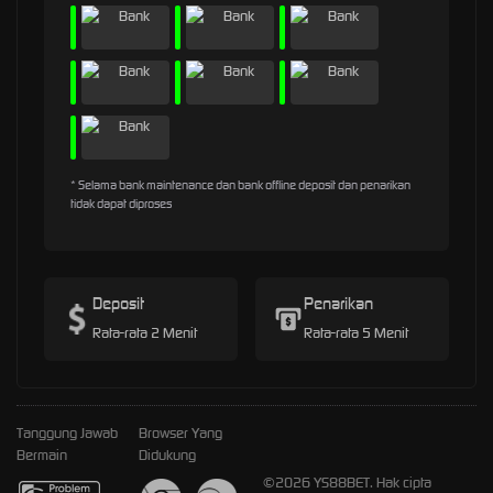
* Selama bank maintenance dan bank offline deposit dan penarikan
tidak dapat diproses
Deposit
Penarikan
Rata-rata 2 Menit
Rata-rata 5 Menit
Tanggung Jawab
Browser Yang
Bermain
Didukung
©2026 YS88BET. Hak cipta