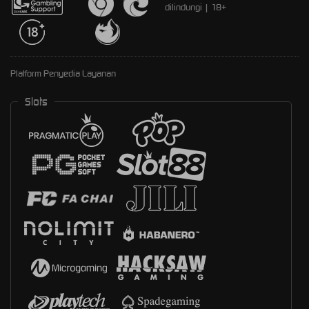
dilindungi | 18+
Platform Penyedia Layanan
Slots